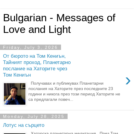
Bulgarian - Messages of
Love and Light
Friday, July 3, 2026
От бюрото на Том Кениън,
Тайният проход, Планетарно
послание на Хаторите чрез
›
Том Кениън
Получавах и публикувах Планетарни
послания на Хаторите през последните 23
години и никога през този период Хаторите не
са предлагали повеч...
Monday, July 28, 2025
Лотус на сърцето
Хаторска планетарна медитация През Том