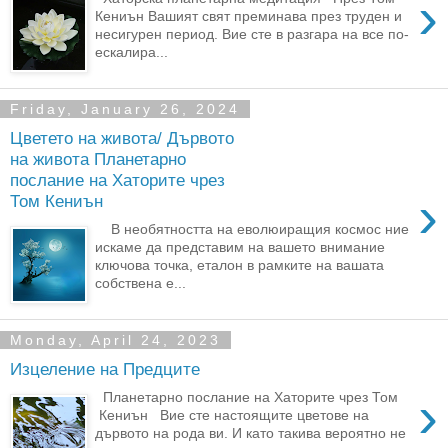
›
Кениън Вашият свят преминава през труден и
несигурен период. Вие сте в разгара на все по-
ескалира...
Friday, January 26, 2024
Цветето на живота/ Дървото
на живота Планетарно
послание на Хаторите чрез
›
Том Кениън
В необятността на еволюиращия космос ние
искаме да представим на вашето внимание
ключова точка, еталон в рамките на вашата
собствена е...
Monday, April 24, 2023
Изцеление на Предците
›
Планетарно послание на Хаторите чрез Том
Кениън Вие сте настоящите цветове на
дървото на рода ви. И като такива вероятно не